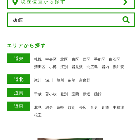
現在位置から探す
エリアから探す
道央
札幌
中央区
北区
東区
西区
手稲区
白石区
清田区
小樽
江別
岩見沢
北広島
岩内
倶知安
道北
滝川
深川
旭川
留萌
富良野
道南
千歳
苫小牧
登別
室蘭
伊達
函館
道東
北見
網走
遠軽
紋別
帯広
音更
釧路
中標津
根室