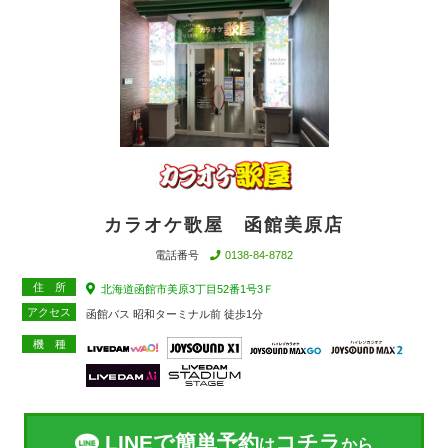
カラオケ歌屋 函館美原店
電話番号
0138-84-8782
住 所
北海道函館市美原3丁目52番1号3Ｆ
アクセス
函館バス 昭和ターミナル前 徒歩1分
機 種
LINEで簡単予約
コチラ
は
から