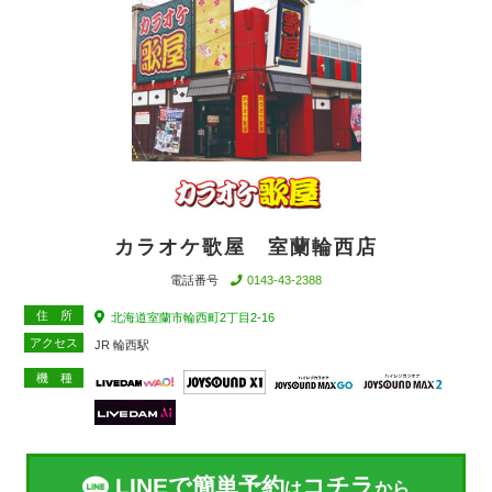
カラオケ歌屋 室蘭輪西店
電話番号
0143-43-2388
住 所
北海道室蘭市輪西町2丁目2-16
アクセス
JR 輪西駅
機 種
LINEで簡単予約
コチラ
は
から