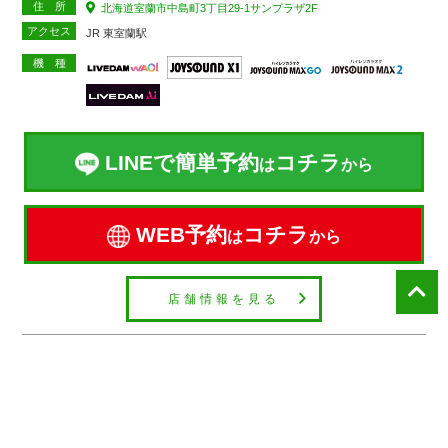
住 所
北海道室蘭市中島町3丁目29-1サンプラザ2F
アクセス
JR 東室蘭駅
機 種
LINEで簡単予約
コチラ
は
から
WEB予約
コチラ
は
から
店舗情報を見る