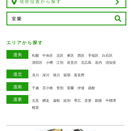
現在位置から探す
エリアから探す
道央
札幌
中央区
北区
東区
西区
手稲区
白石区
清田区
小樽
江別
岩見沢
北広島
岩内
倶知安
道北
滝川
深川
旭川
留萌
富良野
道南
千歳
苫小牧
登別
室蘭
伊達
函館
道東
北見
網走
遠軽
紋別
帯広
音更
釧路
中標津
根室