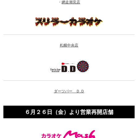
・
網走潮見店
札幌中央店
ダーツバー Ｄ.Ｄ
６月２６日（金）より営業再開店舗