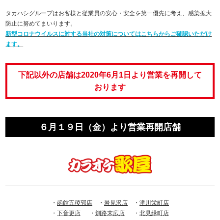
タカハシグループはお客様と従業員の安心・安全を第一優先に考え、感染拡大
防止に努めてまいります。
新型コロナウイルスに対する当社の対策についてはこちらからご確認いただけ
ます。
下記以外の店舗は2020年6月1日より営業を再開して
おります
６月１９日（金）より営業再開店舗
・
函館五稜郭店
・
岩見沢店
・
滝川栄町店
・
下音更店
・
釧路末広店
・
北見緑町店